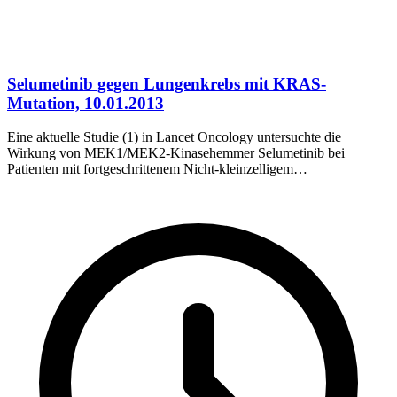
Selumetinib gegen Lungenkrebs mit KRAS-
Mutation, 10.01.2013
Eine aktuelle Studie (1) in Lancet Oncology untersuchte die
Wirkung von MEK1/MEK2-Kinasehemmer Selumetinib bei
Patienten mit fortgeschrittenem Nicht-kleinzelligem
Bronchialkarzinom (NSCLC) mit KRAS-Mutation, die auf die
Standard-Chemotherapie nicht angesprochen hatten. Etwa ein
Viertel aller NSCLC-Patienten weisen KRAS-Mutationen auf.