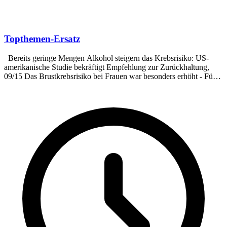
Topthemen-Ersatz
Bereits geringe Mengen Alkohol steigern das Krebsrisiko: US-
amerikanische Studie bekräftigt Empfehlung zur Zurückhaltung,
09/15 Das Brustkrebsrisiko bei Frauen war besonders erhöht - Für
Frauen maximal ein Drink täglich, für Männern maximal 2 Drinks -
Menschen mit Eigen- und Familienanamnese für
Krebserkrankungen sollten über Alkoholabstinenz nachdenken Cao
et al. Light to moderate intake of alcohol, drinking patterns, and risk
of cancer: Results from two prospective US cohort studies. BMJ
2015;351:h4238 Prostatakrebs - Mortalität: Hormontherapie mit
Androgendeprivation kann Leben komorbider Patienten verkürzen,
23.09.2015 Möglicher Grund sind die potentiellen kardiovaskulären
Nebenwirkungen der verwendeten Medikamente D´Amico et al:
Long-term Follow-up of a Randomized Trial of Radiation With or
Without Androgen Deprivation Therapy for Localized Prostate
Cancer, JAMA 09/2015 Übergewicht: Verstecktes Fett ist
gefährlicher als ein dicker Po Individualisierte „off-label“-
Krebstherapie in Studie ohne Vorteile, 21.09.2015 Molecularly
targeted therapy based on tumour molecular profiling versus
conventional therapy for advanced cancer (SHIVA): a multicentre,