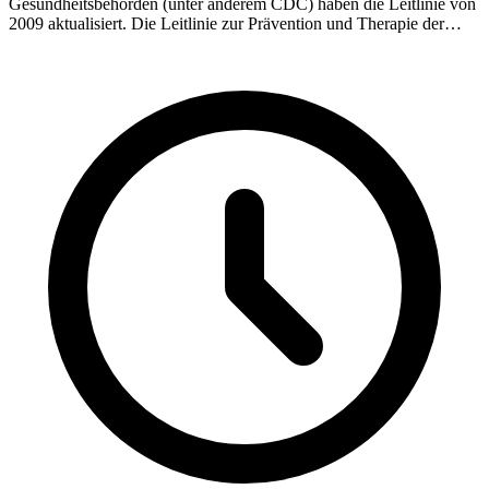
Gesundheitsbehörden (unter anderem CDC) haben die Leitlinie von
2009 aktualisiert. Die Leitlinie zur Prävention und Therapie der
opportunistischen Infektionen bei Erwachsenen und Jugendlichen
mit HIV-Erkrankung ist sehr informativ, ausführlich, und online als
Volltext abrufbar. Department of Health and Human Services Panel
on Opportunistic Infections in HIV-Infected Adults and
Adolescents. Guidelines for prevention and treatment of
opportunistic infections in HIV-infected adults and adolescents. May
2013.