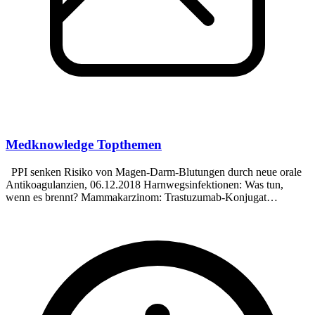
Medknowledge Topthemen
PPI senken Risiko von Magen-Darm-Blutungen durch neue orale
Antikoagulanzien, 06.12.2018 Harnwegsinfektionen: Was tun,
wenn es brennt? Mammakarzinom: Trastuzumab-Konjugat
verhindert Rezidive, 06.12.2018 Stiftung Warentest: Die teuerste
Schokolade bekommt die schlechteste Note, 2018 Apixaban kann
Krebspatienten vor Thromboembolien schützen, 06.12.2018
Ampelschema der Karotissklerose überzeugt Patienten von
Prävention, 05.12.2018 Niedrigere Behandlungsschwelle bei
Bluthochdruck nicht sinnvoll, 04.12.2018 Ibrutinib in der
Ersttherapie bei älteren CLL-Patienten wirksamer als Standard,
03.12.2018 Häufiger Saunabesuch schützt ältere Finnen vor Herz-
Kreislauf-Tod, 30.11.2018 Appendizitis: Bei älteren Patienten sind