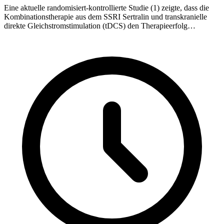
Eine aktuelle randomisiert-kontrollierte Studie (1) zeigte, dass die
Kombinationstherapie aus dem SSRI Sertralin und transkranielle
direkte Gleichstromstimulation (tDCS) den Therapieerfolg
Wirksamkeit bei schwerer Depression erhöht. Zudem sei die tDCS
bei Patienten mit unkomplizierter unipolarer Depression, die
medikamentöse Therapie nicht vertragen oder ablehnen, durchaus
eine Therapie-Option.