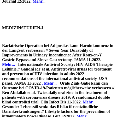
Journal 12/2022
. Mehr.
..
MEDIZINSTUDIEN-I
Bariatrische Operation bei Adipositas kann Harninkontnenz in
der Langzeit verbessern // Seven-Year Durability of
Improvements in Urinary Incontinence After Roux-en-Y
Gastric Bypass and Sleeve Gastrectomy. JAMA 11-2022
.
Mehr...
Internationale Antiviral-Society: HIV-AIDS-Therapie-
Leitlinie //
Gandhi RT et al. Antiretroviral drugs for treatment
and prevention of HIV infection in adults 2022
recommendations of the international antiviral society–USA
panel. JAMA 11-2022
. Mehr...
Orale Zink-Gabe kann den
Outcome bei COVID-19-Patienten möglicherweise verbessern //
Ben Abdallah et al. Twice-daily oral zinc in the treatment of
patients with coronavirus disease 2019: A randomized double-
blind controlled trial. Clin Infect Dis 11-2022
. Mehr...
Gesunder Lebensstil senkt das Risiko für entzündliche
Darmkerkrankungen // Lifestyle factors for the prevention of
inflammatory bowel disease. Gut 12/2022
. Mehr...