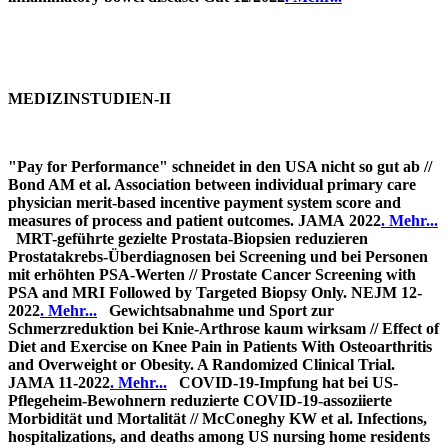
MEDIZINSTUDIEN-II
"Pay for Performance" schneidet in den USA nicht so gut ab //
Bond AM et al. Association between individual primary care
physician merit-based incentive payment system score and
measures of process and patient outcomes. JAMA 2022
. Mehr...
MRT-geführte gezielte Prostata-Biopsien reduzieren
Prostatakrebs-Überdiagnosen bei Screening und bei Personen
mit erhöhten PSA-Werten // Prostate Cancer Screening with
PSA and MRI Followed by Targeted Biopsy Only. NEJM 12-
2022
. Mehr...
Gewichtsabnahme und Sport zur
Schmerzreduktion bei Knie-Arthrose kaum wirksam // Effect of
Diet and Exercise on Knee Pain in Patients With Osteoarthritis
and Overweight or Obesity. A Randomized Clinical Trial.
JAMA 11-2022
. Mehr...
COVID-19-Impfung hat bei US-
Pflegeheim-Bewohnern reduzierte COVID-19-assoziierte
Morbidität und Mortalität // McConeghy KW et al. Infections,
hospitalizations, and deaths among US nursing home residents