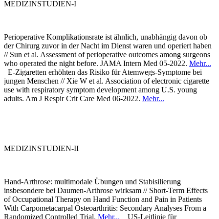
MEDIZINSTUDIEN-I
Perioperative Komplikationsrate ist ähnlich, unabhängig davon ob
der Chirurg zuvor in der Nacht im Dienst waren und operiert haben
// Sun et al. Assessment of perioperative outcomes among surgeons
who operated the night before. JAMA Intern Med 05-2022.
Mehr...
E-Zigaretten erhöhten das Risiko für Atemwegs-Symptome bei
jungen Menschen // Xie W et al. Association of electronic cigarette
use with respiratory symptom development among U.S. young
adults. Am J Respir Crit Care Med 06-2022.
Mehr...
MEDIZINSTUDIEN-II
Hand-Arthrose: multimodale Übungen und Stabisilierung
insbesondere bei Daumen-Arthrose wirksam // Short-Term Effects
of Occupational Therapy on Hand Function and Pain in Patients
With Carpometacarpal Osteoarthritis: Secondary Analyses From a
Randomized Controlled Trial.
Mehr...
US-Leitlinie für