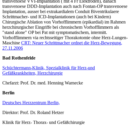
transvenoese VVI-Implantation ( mit 4 Fr Elektroden), danach
transvenoese DDD-Implantation auch nach Fontan-OP transvenoese
Implantation, ausser bei extrakardialem Conduit Biventrikulaere
Schrittmacher- und ICD-Implantationen (auch bei Kindern)
Chirurgische Ablation von Vorhofflimmern (epikardial) im Rahmen
herzchirurgischer Eingriffe bei chronischem Vorhofflimmern als
"stand alone" OP bei Pat mit symptomatischem, intermitt.
Vorhofflimmern via rechtsseitiger Thorakotomie ohne Herz-Lungen-
Maschine
CRT: Neuer Schrittmacher ordnet die Herz-Bewegung,
27.11.2006
Bad Rothenfelde
Schüchtermann-Klinik, Spezialklinik für Herz-und
Gefäßkrankheiten, Herzchirurgie
Chefarzt: Prof. Dr. med. Henning Warnecke
Berlin
Deutsches Herzzentrum Berlin,
Direktor: Prof. Dr. Roland Hetzer
Klinik für Herz- Thorax- und Gefäßchirurgie