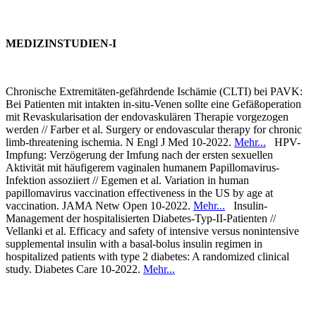
MEDIZINSTUDIEN-I
Chronische Extremitäten-gefährdende Ischämie (CLTI) bei PAVK:
Bei Patienten mit intakten in-situ-Venen sollte eine Gefäßoperation
mit Revaskularisation der endovaskulären Therapie vorgezogen
werden // Farber et al. Surgery or endovascular therapy for chronic
limb-threatening ischemia. N Engl J Med 10-2022.
Mehr...
HPV-
Impfung: Verzögerung der Imfung nach der ersten sexuellen
Aktivität mit häufigerem vaginalen humanem Papillomavirus-
Infektion assoziiert // Egemen et al. Variation in human
papillomavirus vaccination effectiveness in the US by age at
vaccination. JAMA Netw Open 10-2022.
Mehr...
Insulin-
Management der hospitalisierten Diabetes-Typ-II-Patienten //
Vellanki et al. Efficacy and safety of intensive versus nonintensive
supplemental insulin with a basal-bolus insulin regimen in
hospitalized patients with type 2 diabetes: A randomized clinical
study. Diabetes Care 10-2022.
Mehr...