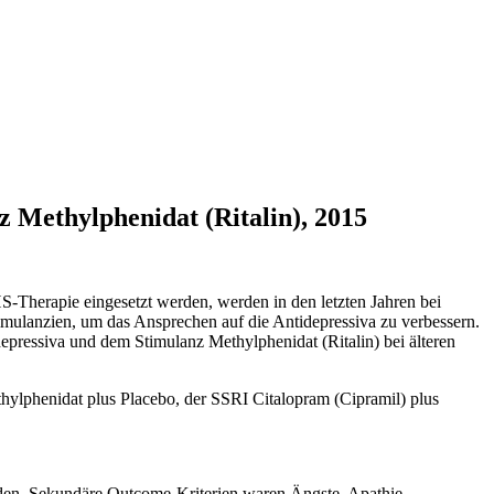
 Methylphenidat (Ritalin), 2015
HS-Therapie eingesetzt werden, werden in den letzten Jahren bei
 Stimulanzien, um das Ansprechen auf die Antidepressiva zu verbessern.
depressiva und dem Stimulanz Methylphenidat (Ritalin) bei älteren
thylphenidat plus Placebo, der SSRI Citalopram (Cipramil) plus
den. Sekundäre Outcome-Kriterien waren Ängste, Apathie,