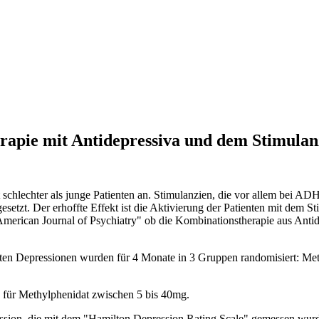
rapie mit Antidepressiva und dem Stimulanz
 schlechter als junge Patienten an. Stimulanzien, die vor allem bei AD
ngesetzt. Der erhoffte Effekt ist die Aktivierung der Patienten mit dem
"American Journal of Psychiatry" ob die Kombinationstherapie aus Anti
tenten Depressionen wurden für 4 Monate in 3 Gruppen randomisiert: Me
 für Methylphenidat zwischen 5 bis 40mg.
sion, die mit dem "Hamilton Depression Rating Scale" gemessen wur