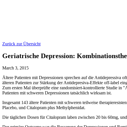
Zurück zur Übersicht
Geriatrische Depression: Kombinationsthe
March 3, 2015
Ältere Patienten mit Depressionen sprechen auf die Antidepressiva oft
älteren Patienten zur Stärkung der Antidepresiva-Effekte off-label ei
Zum ersten Mal überprüfte eine randomisiert-kontrollierte Studie in 
Patienten mit schweren Depressionen tatsächlich wirksam ist.
Insgesamt 143 ältere Patienten mit schweren teilweise therapieresis
Placebo, und Citalopram plus Methylphenidat.
Die täglichen Dosen für Citalopram laben zwischen 20 bis 60mg, und
Der primäre Outcome war die Besserung der Depressionen und Remis