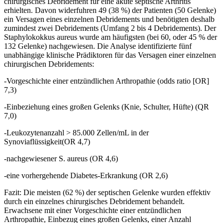
chirurgisches Debridement für eine akute septische Arthritis
erhielten. Davon widerfuhren 49 (38 %) der Patienten (50 Gelenke)
ein Versagen eines einzelnen Debridements und benötigten deshalb
zumindest zwei Debridements (Umfang 2 bis 4 Debridements). Der
Staphylokokkus aureus wurde am häufigsten (bei 60, oder 45 % der
132 Gelenke) nachgewiesen. Die Analyse identifizierte fünf
unabhängige klinische Prädiktoren für das Versagen einer einzelnen
chirurgischen Debridements:
-Vorgeschichte einer entzündlichen Arthropathie (odds ratio [OR]
7,3)
-Einbeziehung eines großen Gelenks (Knie, Schulter, Hüfte) (QR
7,0)
-Leukozytenanzahl > 85.000 Zellen/mL in der
Synoviaflüssigkeit(OR 4,7)
-nachgewiesener S. aureus (OR 4,6)
-eine vorhergehende Diabetes-Erkrankung (OR 2,6)
Fazit: Die meisten (62 %) der septischen Gelenke wurden effektiv
durch ein einzelnes chirurgisches Debridement behandelt.
Erwachsene mit einer Vorgeschichte einer entzündlichen
Arthropathie, Einbezug eines großen Gelenks, einer Anzahl