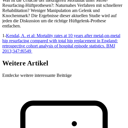
Was ist die Ursache der niedrigeren Mortalität unter MoM-
Resurfacing-Hüftprothesen?: Naturnahes Verfahren mit schnellerer
Rehabilitation? Weniger Manipulation am Gelenk und
Knochenmark? Die Ergebnisse dieser aktuellen Studie wird auf
jeden die Diskussion um die richtige Hüftgelenk-Prothese
entfachen.
1-
Kendal, A. et al: Mortality rates at 10 years after metal-on-metal
hip resurfacing compared with total hip replacement in England:
retrospective cohort analysis of hospital episode statistics. BMJ
2013;347:f6549
Weitere Artikel
Entdecke weitere interessante Beiträge