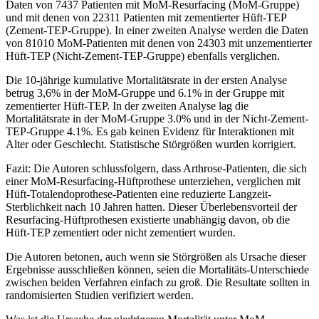
Daten von 7437 Patienten mit MoM-Resurfacing (MoM-Gruppe)
und mit denen von 22311 Patienten mit zementierter Hüft-TEP
(Zement-TEP-Gruppe). In einer zweiten Analyse werden die Daten
von 81010 MoM-Patienten mit denen von 24303 mit unzementierter
Hüft-TEP (Nicht-Zement-TEP-Gruppe) ebenfalls verglichen.
Die 10-jährige kumulative Mortalitätsrate in der ersten Analyse
betrug 3,6% in der MoM-Gruppe und 6.1% in der Gruppe mit
zementierter Hüft-TEP. In der zweiten Analyse lag die
Mortalitätsrate in der MoM-Gruppe 3.0% und in der Nicht-Zement-
TEP-Gruppe 4.1%. Es gab keinen Evidenz für Interaktionen mit
Alter oder Geschlecht. Statistische Störgrößen wurden korrigiert.
Fazit: Die Autoren schlussfolgern, dass Arthrose-Patienten, die sich
einer MoM-Resurfacing-Hüftprothese unterziehen, verglichen mit
Hüft-Totalendoprothese-Patienten eine reduzierte Langzeit-
Sterblichkeit nach 10 Jahren hatten. Dieser Überlebensvorteil der
Resurfacing-Hüftprothesen existierte unabhängig davon, ob die
Hüft-TEP zementiert oder nicht zementiert wurden.
Die Autoren betonen, auch wenn sie Störgrößen als Ursache dieser
Ergebnisse ausschließen können, seien die Mortalitäts-Unterschiede
zwischen beiden Verfahren einfach zu groß. Die Resultate sollten in
randomisierten Studien verifiziert werden.